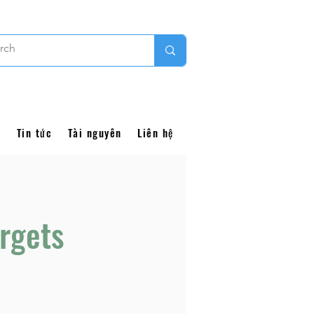
i
Tin tức
Tài nguyên
Liên hệ
argets