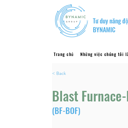
Tư duy năng độ
BYNAMIC
Trang chủ
Những việc chúng tôi 
< Back
Blast Furnace-
(BF-BOF)